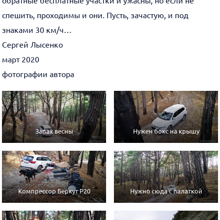
обратные бесплатные участки и ужасны, но если не
спешить, проходимы и они. Пусть, зачастую, и под
знаками 30 км/ч…
Сергей Лысенко
март 2020
фотографии автора
Запах весны
Нужен бокс на крышу
Компрессор Беркут Р20
Нужно сюда с палаткой