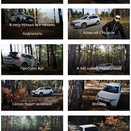
В лесу только все начало
Алексей Стойков
подсыхать
Пробуем Аут
А лес какой прекрасный
Скоро будет зеленым
Японец