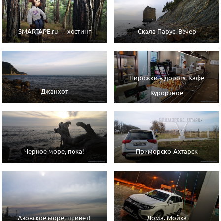
SMARTAPE.ru — хостинг
Скала Парус. Вечер
Пирожки в дорогу. Кафе
Джанхот
Курортное
Черное море, пока!
Приморско-Ахтарск
Азовское море, привет!
Дома. Мойка