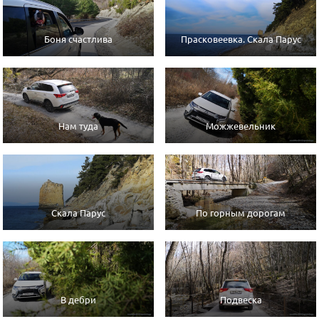
Боня счастлива
Прасковеевка. Скала Парус
Нам туда
Можжевельник
Скала Парус
По горным дорогам
В дебри
Подвеска