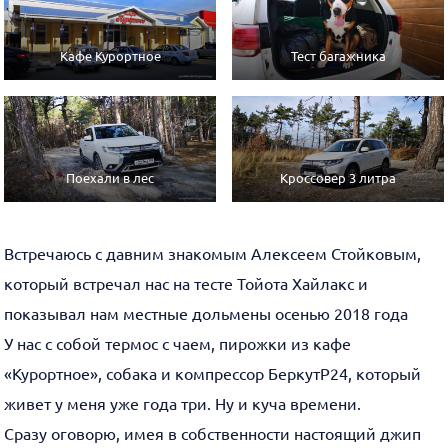
Кафе Курортное
Тест багажника
Поехали в лес
Кроссовер 3 литра
Встречаюсь с давним знакомым Алексеем Стойковым,
который встречал нас на тесте Тойота Хайлакс и
показывал нам местные дольмены осенью 2018 года
У нас с собой термос с чаем, пирожки из кафе
«Курортное», собака и компрессор БеркутР24, который
живет у меня уже года три. Ну и куча времени.
Сразу оговорю, имея в собственности настоящий джип