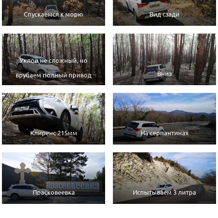
Спускаемся к морю
Вид сзади
Уклон не сложный, но
Вниз
врубаем полный привод
Клиренс 215мм
На серпантинах
Прасковеевка
Испытываем 3 литра