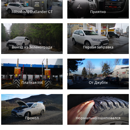
Mitsubishi Outlander GT
Приятно
Выезд из Зеленограда
Первая заправка
Платная М4
От Джубги
Прокол
Нормально ошиповался