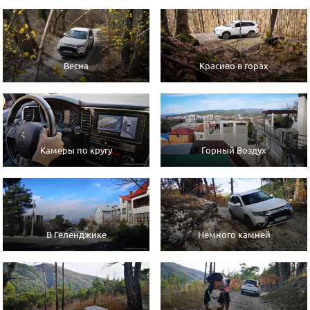
Весна
Красиво в горах
Камеры по кругу
Горный Воздух
В Геленджике
Немного камней