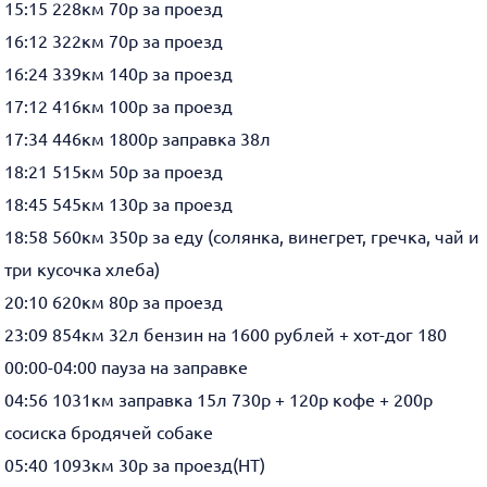
15:15 228км 70р за проезд
16:12 322км 70р за проезд
16:24 339км 140р за проезд
17:12 416км 100р за проезд
17:34 446км 1800р заправка 38л
18:21 515км 50р за проезд
18:45 545км 130р за проезд
18:58 560км 350р за еду (солянка, винегрет, гречка, чай и
три кусочка хлеба)
20:10 620км 80р за проезд
23:09 854км 32л бензин на 1600 рублей + хот-дог 180
00:00-04:00 пауза на заправке
04:56 1031км заправка 15л 730р + 120р кофе + 200р
сосиска бродячей собаке
05:40 1093км 30р за проезд(НТ)